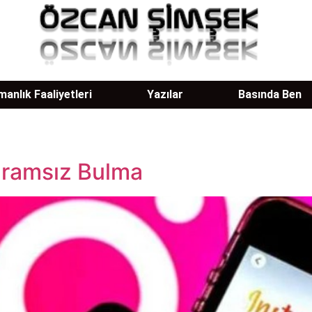
anlık Faaliyetleri
Yazılar
Basında Ben
gramsız Bulma