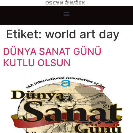
Etiket:
world art day
DÜNYA SANAT GÜNÜ
KUTLU OLSUN