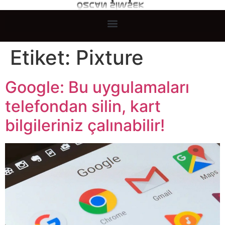
Etiket:
Pixture
Google: Bu uygulamaları
telefondan silin, kart
bilgileriniz çalınabilir!