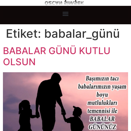
Etiket:
babalar_günü
BABALAR GÜNÜ KUTLU
OLSUN