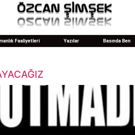
anlık Faaliyetleri
Yazılar
Basında Ben
AYACAĞIZ