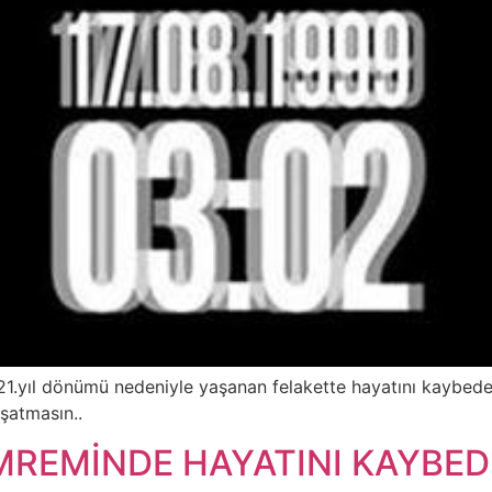
.yıl dönümü nedeniyle yaşanan felakette hayatını kaybede
şatmasın..
MREMİNDE HAYATINI KAYBED