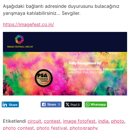
Aşağıdaki bağlantı adresinde duyurusunu bulacağınız
yarışmaya katılabilirsiniz… Sevgiler.
https://imagefest.co.in/
Post 0
Whatsapp
Share
0
Share
Etiketlendi
circuit
,
contest
,
image fotofest
,
india
,
photo
,
photo contest
,
photo festival
,
photography